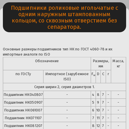
Подшипники роликовые игольчатые с
одним наружным штампованным
кольцом, со сквозным отверстием без
сепаратора.
Основные размеры подшипников тип НК по ГОСТ 4060-78 и их
импортные аналоги по ISO
Обозначение
Размеры,
Масса,
мм
кг
по ГОСТу
Импортное (зарубежное
F
D
C
r
w
ISO)
Серия ширин 2, серия диаметров 1.
Подшипник НК040807
-
4
8
7
-
-
Подшипник
НК050907
-
5
9
7
-
-
Подшипник
НК061007
-
6
10
7
-
-
Подшипник
НК071107
-
7
11
7
-
-
Подшипник
НК081207
-
8
12
7
-
-