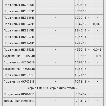
Подшипник
НК283516
-
28
35
16
-
-
Подшипник
НК303716
-
30
37
16
-
-
Подшипник
НК323916
-
32
39
16
-
-
Подшипник
НК354216
-
35
42
16
-
0,040
Подшипник
НК384516
-
38
45
16
-
-
Подшипник
НК404716
-
40
47
16
-
-
Подшипник
НК424916
-
42
49
16
-
-
Подшипник
НК455216
-
45
52
16
-
0,048
Подшипник
НК505818
-
50
58
18
-
0,071
Подшипник
НК556318
-
55
63
18
-
-
Подшипник
НК606818
-
60
68
18
-
-
Подшипник
НК657318
-
65
73
18
-
-
Подшипник
НК707818
-
70
78
18
-
-
Серия ширин 4, серия диаметров 2.
Подшипник
НК081414
-
8
14
14
-
-
Подшипник
НК091514
-
9
15
14
-
-