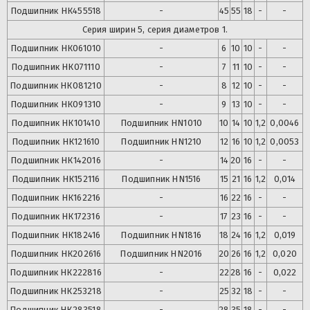
Подшипник
НК455518
-
45
55
18
-
-
Серия ширин 5, серия диаметров 1.
Подшипник
НК061010
-
6
10
10
-
-
Подшипник
НК071110
-
7
11
10
-
-
Подшипник
НК081210
-
8
12
10
-
-
Подшипник
НК091310
-
9
13
10
-
-
Подшипник
НК101410
Подшипник
HN1010
10
14
10
1,2
0,0046
Подшипник
НК121610
Подшипник
HN1210
12
16
10
1,2
0,0053
Подшипник
НК142016
-
14
20
16
-
-
Подшипник
НК152116
Подшипник
HN1516
15
21
16
1,2
0,014
Подшипник
НК162216
-
16
22
16
-
-
Подшипник
НК172316
-
17
23
16
-
-
Подшипник
НК182416
Подшипник
HN1816
18
24
16
1,2
0,019
Подшипник
НК202616
Подшипник
HN2016
20
26
16
1,2
0,020
Подшипник
НК222816
-
22
28
16
-
0,022
Подшипник
НК253218
-
25
32
18
-
-
Подшипник
НК283518
-
28
35
18
-
-