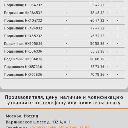
Подшипник
НК354232
-
35
42
32
-
-
Подшипник
НК384532
-
38
45
32
-
-
Подшипник
НК404732
-
40
47
32
-
-
Подшипник
НК424932
-
42
49
32
-
-
Подшипник
НК455232
-
45
52
32
-
-
Подшипник
НК505836
-
50
58
36
-
-
Подшипник
НК556336
-
55
63
36
-
-
Подшипник
НК606836
-
60
68
36
-
-
Подшипник
НК657336
-
65
73
36
-
-
Подшипник
НК707836
-
70
78
36
-
-
Производителя, цену, наличие и модификацию
уточняйте по телефону или пишите на почту
Москва, Россия
Варшавское шоссе д. 132 А, к. 1