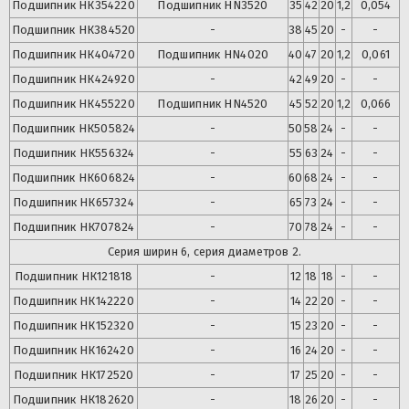
Подшипник
НК354220
Подшипник
HN3520
35
42
20
1,2
0,054
Подшипник
НК384520
-
38
45
20
-
-
Подшипник
НК404720
Подшипник
HN4020
40
47
20
1,2
0,061
Подшипник
НК424920
-
42
49
20
-
-
Подшипник
НК455220
Подшипник
HN4520
45
52
20
1,2
0,066
Подшипник
НК505824
-
50
58
24
-
-
Подшипник
НК556324
-
55
63
24
-
-
Подшипник
НК606824
-
60
68
24
-
-
Подшипник
НК657324
-
65
73
24
-
-
Подшипник
НК707824
-
70
78
24
-
-
Серия ширин 6, серия диаметров 2.
Подшипник
НК121818
-
12
18
18
-
-
Подшипник
НК142220
-
14
22
20
-
-
Подшипник
НК152320
-
15
23
20
-
-
Подшипник
НК162420
-
16
24
20
-
-
Подшипник
НК172520
-
17
25
20
-
-
Подшипник
НК182620
-
18
26
20
-
-