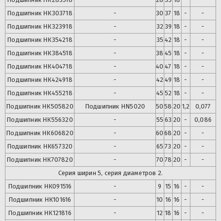
Подшипник
НК303718
-
30
37
18
-
-
Подшипник
НК323918
-
32
39
18
-
-
Подшипник
НК354218
-
35
42
18
-
-
Подшипник
НК384518
-
38
45
18
-
-
Подшипник
НК404718
-
40
47
18
-
-
Подшипник
НК424918
-
42
49
18
-
-
Подшипник
НК455218
-
45
52
18
-
-
Подшипник
НК505820
Подшипник
HN5020
50
58
20
1,2
0,077
Подшипник
НК556320
-
55
63
20
-
0,086
Подшипник
НК606820
-
60
68
20
-
-
Подшипник
НК657320
-
65
73
20
-
-
Подшипник
НК707820
-
70
78
20
-
-
Серия ширин 5, серия диаметров 2.
Подшипник
НК091516
-
9
15
16
-
-
Подшипник
НК101616
-
10
16
16
-
-
Подшипник
НК121816
-
12
18
16
-
-