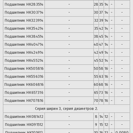
Подшипник
НК283514
-
28
35
14
-
-
Подшипник
НК303714
-
30
37
14
-
-
Подшипник
НК323914
-
32
39
14
-
-
Подшипник
НК354214
-
35
42
14
-
-
Подшипник
НК384514
-
38
45
14
-
-
Подшипник
НК404714
-
40
47
14
-
-
Подшипник
НК424914
-
42
49
14
-
-
Подшипник
НК455214
-
45
52
14
-
-
Подшипник
НК505816
-
50
58
16
-
-
Подшипник
НК556316
-
55
63
16
-
-
Подшипник
НК606816
-
60
68
16
-
-
Подшипник
НК657316
-
65
73
16
-
-
Подшипник
НК707816
-
70
78
16
-
-
Серия ширин 3, серия диаметров 2.
Подшипник
НК081412
-
8
14
12
-
-
Подшипник
НК091512
-
9
15
12
-
-
Подшипник
НК101612
-
10
16
12
-
0,0080