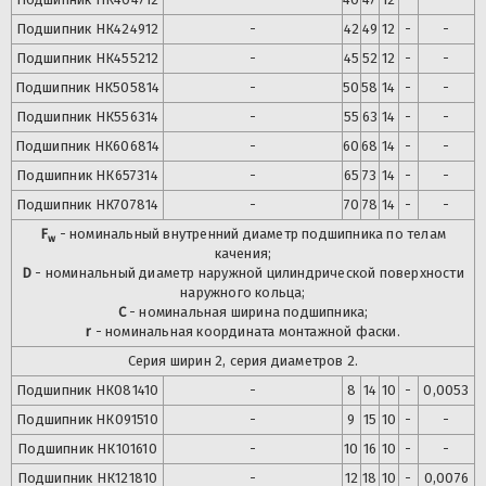
Подшипник
НК424912
-
42
49
12
-
-
Подшипник
НК455212
-
45
52
12
-
-
Подшипник
НК505814
-
50
58
14
-
-
Подшипник
НК556314
-
55
63
14
-
-
Подшипник
НК606814
-
60
68
14
-
-
Подшипник
НК657314
-
65
73
14
-
-
Подшипник
НК707814
-
70
78
14
-
-
F
- номинальный внутренний диаметр подшипника по телам
w
качения;
D
- номинальный диаметр наружной цилиндрической поверхности
наружного кольца;
C
- номинальная ширина подшипника;
r
- номинальная координата монтажной фаски.
Серия ширин 2, серия диаметров 2.
Подшипник
НК081410
-
8
14
10
-
0,0053
Подшипник
НК091510
-
9
15
10
-
-
Подшипник
НК101610
-
10
16
10
-
-
Подшипник
НК121810
-
12
18
10
-
0,0076