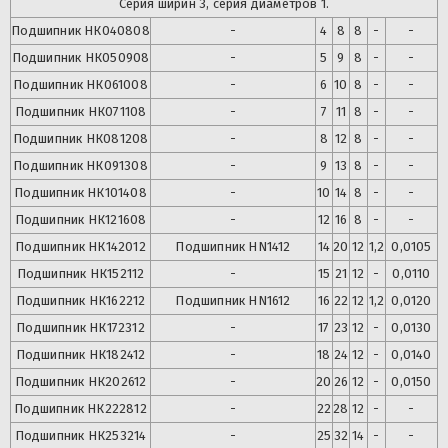
Серия ширин 3, серия диаметров 1.
Подшипник
НК040808
-
4
8
8
-
-
Подшипник
НК050908
-
5
9
8
-
-
Подшипник
НК061008
-
6
10
8
-
-
Подшипник
НК071108
-
7
11
8
-
-
Подшипник
НК081208
-
8
12
8
-
-
Подшипник
НК091308
-
9
13
8
-
-
Подшипник
НК101408
-
10
14
8
-
-
Подшипник
НК121608
-
12
16
8
-
-
Подшипник
НК142012
Подшипник
HN1412
14
20
12
1,2
0,0105
Подшипник
НК152112
-
15
21
12
-
0,0110
Подшипник
НК162212
Подшипник
HN1612
16
22
12
1,2
0,0120
Подшипник
НК172312
-
17
23
12
-
0,0130
Подшипник
НК182412
-
18
24
12
-
0,0140
Подшипник
НК202612
-
20
26
12
-
0,0150
Подшипник
НК222812
-
22
28
12
-
-
Подшипник
НК253214
-
25
32
14
-
-