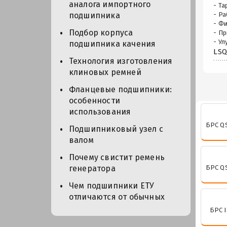
аналога импортного
- Т
- Р
подшипника
- Ф
Подбор корпуса
- П
- У
подшипника качения
LSQ
Технология изготовления
клиновых ремней
Фланцевые подшипники:
особенности
использования
БРС QS
Подшипниковый узел с
валом
Почему свистит ремень
БРС QS
генератора
Чем подшипники ЕТУ
отличаются от обычных
БРС I