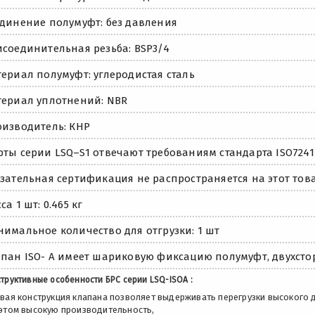
динение полумуфт: без давления
соединительная резьба: BSP3/4
ериал полумуфт: углеродистая сталь
ериал уплотнений: NBR
изводитель: КНР
ты серии LSQ–S1 отвечают требованиям стандарта ISO7241
зательная сертификация не распространяется на этот това
са 1 шт: 0.465 кг
имальное количество для отгрузки: 1 шт
пан ISO- A имеет шариковую фиксацию полумуфт, двухсто
труктивные особенности БРС серии LSQ-ISOA :
овая конструкция клапана позволяет выдерживать перегрузки высокого 
 этом высокую производительность,