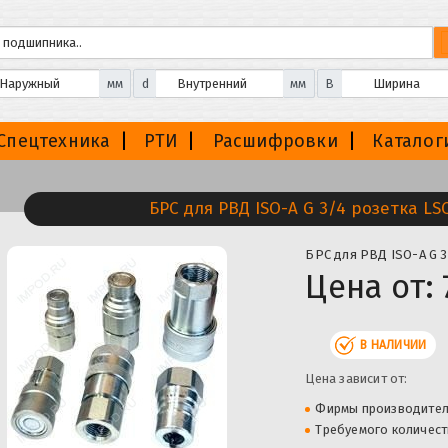
мм
d
мм
B
Спецтехника
РТИ
Расшифровки
Каталог
БРС для РВД ISO-A G 3/4 розетка LS
БРС для РВД ISO-A G 
Цена от:
В НАЛИЧИИ
Цена зависит от:
Фирмы производите
Требуемого количест