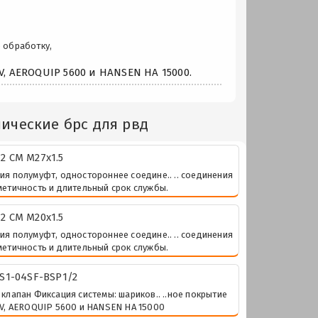
 обработку,
, AEROQUIP 5600 и HANSEN HA 15000.
ические брс для рвд
2 СМ М27х1.5
я полумуфт, одностороннее соедине.. .. соединения
метичность и длительный срок службы.
2 СМ М20х1.5
я полумуфт, одностороннее соедине.. .. соединения
метичность и длительный срок службы.
-S1-04SF-BSP1/2
клапан Фиксация системы: шариков.. ..ное покрытие
NV, AEROQUIP 5600 и HANSEN HA 15000