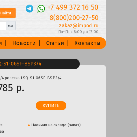
+7 499 372 16 50
8(800)200-27-50
zakaz@impod.ru
мм
Пн-Пт с 8:00 до 17:00
и
Новости
Статьи
Контакты
Q-S1-06SF-BSP3/4
3/4 розетка LSQ-S1-06SF-BSP3/4
785 р.
ля
Наличия на складе (заказ)
ва