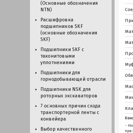
(Основные обозначения
Сое
NTN)
Расшифровка
При
подшипников SKF
Мат
(основные обозначения
SKF)
Мат
Подшипники SKF с
Про
таконитовыми
уплотнениями
Муф
Подшипники для
Обя
горнодобывающей отрасли
Мас
Подшипники NSK для
роторных экскаваторов
Мин
7 основных причин схода
Кла
транспортерной ленты с
Конс
конвейера
- Н
Выбор качественного
при